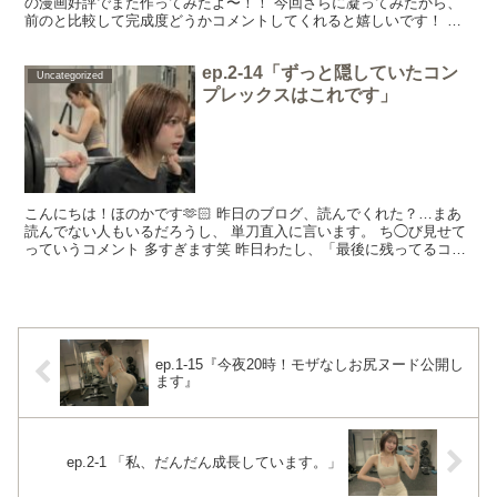
の漫画好評でまた作ってみたよ〜！！ 今回さらに凝ってみたから、
前のと比較して完成度どうかコメントしてくれると嬉しいです！ こ
こからクリスマスプレゼント🎁受け取れるんだけど、 ...
ep.2-14「ずっと隠していたコン
Uncategorized
プレックスはこれです」
こんにちは！ほのかです🫶🏻 昨日のブログ、読んでくれた？…まあ
読んでない人もいるだろうし、 単刀直入に言います。 ち◯び見せて
っていうコメント 多すぎます笑 昨日わたし、「最後に残ってるコン
プがある」「ここだけはずっと隠してた」って書いたん...
ep.1-15『今夜20時！モザなしお尻ヌード公開し
ます』
ep.2-1 「私、だんだん成長しています。」