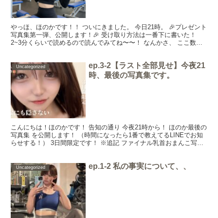
やっほ、ほのかです！！ ついにきました。 今日21時。 🎉プレゼント
写真集第一弾、公開します！🎉 受け取り方法は一番下に書いた！
2~3分くらいで読めるので読んでみてね〜〜！ なんかさ、 ここ数日
ずっと言ってたから「やっとだね」って感じしな...
ep.3-2【ラスト全部見せ】今夜21
Uncategorized
時、最後の写真集です。
こんにちは！ほのかです！ 告知の通り 今夜21時から！ ほのか最後の
写真集 を公開します！ （時間になったら1番で教えてるLINEでお知
らせする！） 3日間限定です！ ※追記 ファイナル乳首おまんこ写真
集ここから見れます...! ↓↓ これ...
ep.1-2 私の事実について、、
Uncategorized