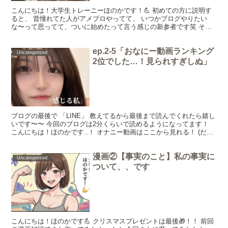
こんにちは！大学生トレーニーほのかです！💪 初めての方に説明す
ると、 昔憧れてた人がアメブロやってて、 いつかブログやりたい
な〜って思ってて、ついに始めたって言う感じの新参者です笑 それ
と…12月25日までにほのかとお友達になってくれた人限...
ep.2-5「おなにー動画ランキング
Uncategorized
2位でした…！見られすぎしぬ」
ブログの最後で 「LINE」 教えてるから最後まで読んでくれたら嬉し
いです〜〜 今回のブログは2分くらいで読めるようになってます！
こんにちは！ほのかです..！ オナニー動画はここから見れる！ (だい
ぶ見られすぎて...消すかもです。) ↓...
漫画②【事実のこと】私の事実に
Uncategorized
ついて、、です
こんにちは！ほのかです💪 クリスマスプレゼントは最後🎁！！ 前回