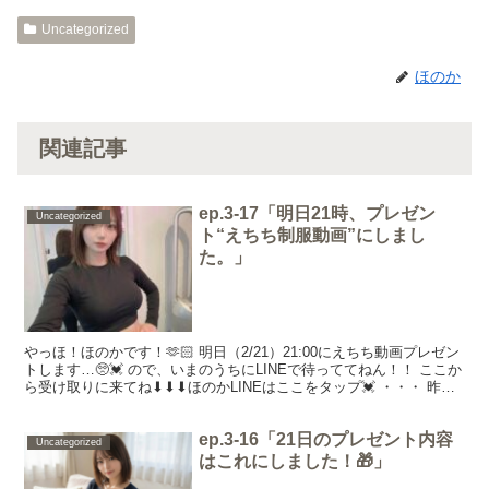
Uncategorized
ほのか
関連記事
ep.3-17「明日21時、プレゼン
Uncategorized
ト“えちち制服動画”にしまし
た。」
やっほ！ほのかです！🫶🏻 明日（2/21）21:00にえちち動画プレゼン
トします…🥺💓 ので、いまのうちにLINEで待っててねん！！ ここか
ら受け取りに来てね⬇︎⬇︎⬇︎ほのかLINEはここをタップ💓 ・・・ 昨日
撮ってきたやつ、どんな感じ...
ep.3-16「21日のプレゼント内容
Uncategorized
はこれにしました！🎁」