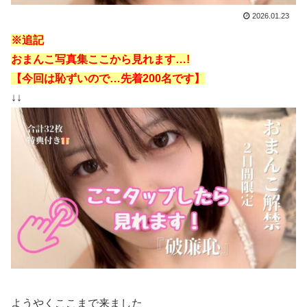
2026.01.23
※追記
おまんこ写真集ここから見れます…!
【今回は恥ずいので…先着200名です】
↓↓
ようやくここまで来ました