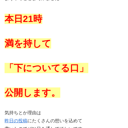
本日21
時
満を持して
「下についてる口」
公開します。
気持ちとか理由は
昨日の投稿
にたくさんの想いを込めて