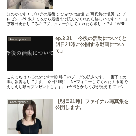
ほのかです！ ブログの最後で ひみつの鍵垢 と 写真集の場所 と プ
レゼント🎁 教えてるから最後まで読んでくれたら嬉しいです〜〜 ほ
ぼ毎日更新してるのでブックマークしてくれたら嬉しいです！🥺💖✨
今回のブログは2~3分くらいで読めるように...
ep.3-21 「今後の活動についてと
Uncategorized
明日21時に公開する動画につい
て」
こんにちは！ほのかです🫶🏻 昨日のブログの続きです。一番下で大
事な報告もしてます。 今日21時にLINEフォローしてくれた人限定で
えちえち動画プレゼントします。 (全裸とかちくびが見える ファンク
ラブも開けてます。) ここから21時になっ...
【明日21時】ファイナル写真集を
Uncategorized
公開します。