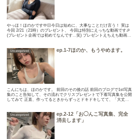
やっほ！ほのかです🫶🏻今日は短めに、大事なことだけ言う！ 実は
今回 2/21（21時）のプレゼント、 今回は特別にえっちな動画です🎉
(プレゼント企画では初めてなんです...笑) プレゼントえちえち動画の
受け取り方法は一番下に書いてます！...
ep.1-7ほのか、もうやめます。
Uncategorized
こんにちは、ほのかです。 前回のその後の話 前回のブログで1st写真
集のこと告知して、その流れでクリスプレゼントで下着写真集を公開
してみて 正直、作ってるときからずっとドキドキしてて、「大丈夫
かな」「やりすぎかな」って頭の中でずっと考えてた...
ep.2-12「お◯んこ写真集、完全
Uncategorized
消去します」