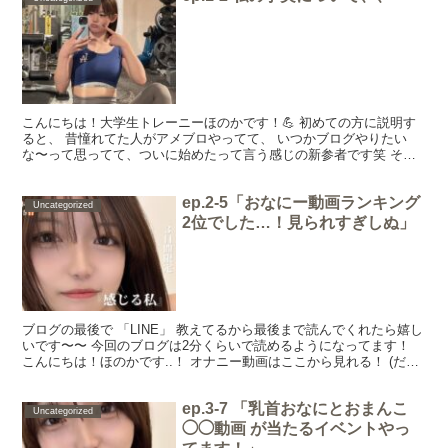
こんにちは！大学生トレーニーほのかです！💪 初めての方に説明す
ると、 昔憧れてた人がアメブロやってて、 いつかブログやりたい
な〜って思ってて、ついに始めたって言う感じの新参者です笑 それ
と…12月25日までにほのかとお友達になってくれた人限...
ep.2-5「おなにー動画ランキング
Uncategorized
2位でした…！見られすぎしぬ」
ブログの最後で 「LINE」 教えてるから最後まで読んでくれたら嬉し
いです〜〜 今回のブログは2分くらいで読めるようになってます！
こんにちは！ほのかです..！ オナニー動画はここから見れる！ (だい
ぶ見られすぎて...消すかもです。) ↓...
ep.3-7 「乳首おなにとおまんこ
Uncategorized
◯◯動画 が当たるイベントやっ