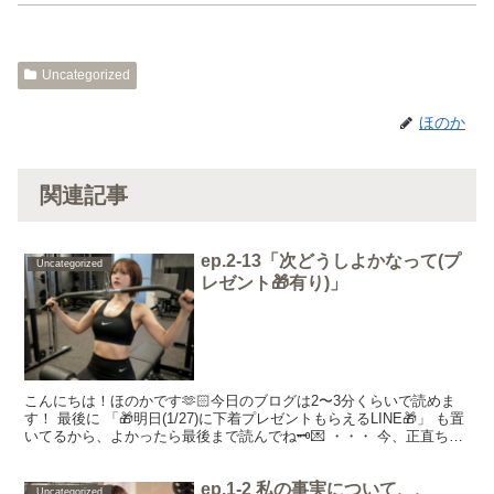
Uncategorized
ほのか
関連記事
ep.2-13「次どうしよかなって(プ
Uncategorized
レゼント🎁有り)」
こんにちは！ほのかです🫶🏻今日のブログは2〜3分くらいで読めま
す！ 最後に 「🎁明日(1/27)に下着プレゼントもらえるLINE🎁」 も置
いてるから、よかったら最後まで読んでね🗝️💌 ・・・ 今、正直ちょ
っと悩んでます。 「次、どうしようか...
ep.1-2 私の事実について、、
Uncategorized