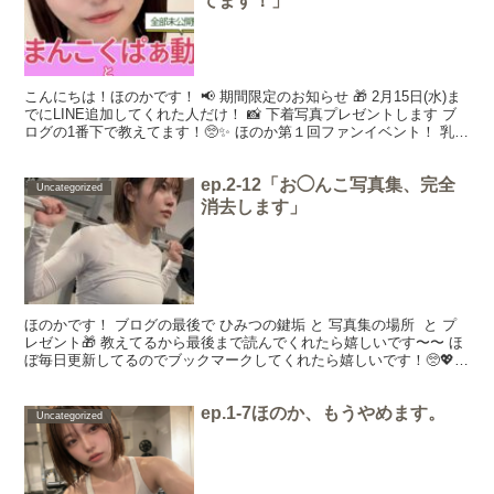
てます！」
こんにちは！ほのかです！ 📢 期間限定のお知らせ 🎁 2月15日(水)ま
でにLINE追加してくれた人だけ！ 📸 下着写真プレゼントします ブ
ログの1番下で教えてます！🥺✨ ほのか第１回ファンイベント！ 乳首
＆お◯んこ動画が当たるくじ やって...
ep.2-12「お◯んこ写真集、完全
Uncategorized
消去します」
ほのかです！ ブログの最後で ひみつの鍵垢 と 写真集の場所 と プ
レゼント🎁 教えてるから最後まで読んでくれたら嬉しいです〜〜 ほ
ぼ毎日更新してるのでブックマークしてくれたら嬉しいです！🥺💖✨
今回のブログは2~3分くらいで読めるように...
ep.1-7ほのか、もうやめます。
Uncategorized