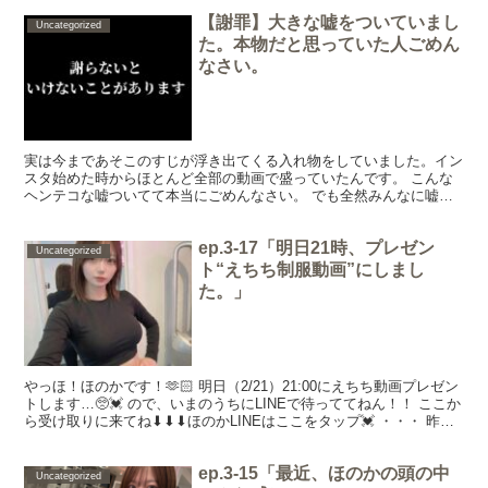
【謝罪】大きな嘘をついていまし
Uncategorized
た。本物だと思っていた人ごめん
なさい。
実は今まであそこのすじが浮き出てくる入れ物をしていました。イン
スタ始めた時からほとんど全部の動画で盛っていたんです。 こんな
ヘンテコな嘘ついてて本当にごめんなさい。 でも全然みんなに嘘つ
くとか騙したいなんて全然思っていなくて なんでこんなこ...
ep.3-17「明日21時、プレゼン
Uncategorized
ト“えちち制服動画”にしまし
た。」
やっほ！ほのかです！🫶🏻 明日（2/21）21:00にえちち動画プレゼン
トします…🥺💓 ので、いまのうちにLINEで待っててねん！！ ここか
ら受け取りに来てね⬇︎⬇︎⬇︎ほのかLINEはここをタップ💓 ・・・ 昨日
撮ってきたやつ、どんな感じ...
ep.3-15「最近、ほのかの頭の中
Uncategorized