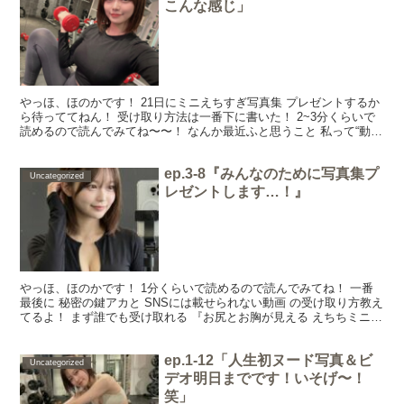
こんな感じ」
やっほ、ほのかです！ 21日にミニえちすぎ写真集 プレゼントするか
ら待っててねん！ 受け取り方法は一番下に書いた！ 2~3分くらいで
読めるので読んでみてね〜〜！ なんか最近ふと思うこと 私って“動き
出す時”が 一番テンション高いタイプかも。...
ep.3-8『みんなのために写真集プ
Uncategorized
レゼントします…！』
やっほ、ほのかです！ 1分くらいで読めるので読んでみてね！ 一番
最後に 秘密の鍵アカと SNSには載せられない動画 の受け取り方教え
てるよ！ まず誰でも受け取れる 『お尻とお胸が見える えちちミニ写
真集プレゼント🎁』 についてのお知らせとそ...
ep.1-12「人生初ヌード写真＆ビ
Uncategorized
デオ明日までです！いそげ〜！
笑」