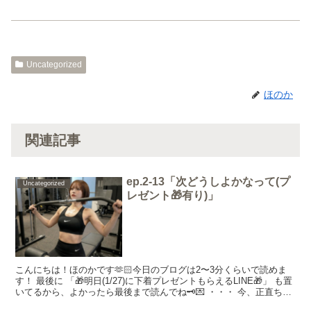
Uncategorized
ほのか
関連記事
ep.2-13「次どうしよかなって(プ
Uncategorized
レゼント🎁有り)」
こんにちは！ほのかです🫶🏻今日のブログは2〜3分くらいで読めま
す！ 最後に 「🎁明日(1/27)に下着プレゼントもらえるLINE🎁」 も置
いてるから、よかったら最後まで読んでね🗝️💌 ・・・ 今、正直ちょ
っと悩んでます。 「次、どうしようか...