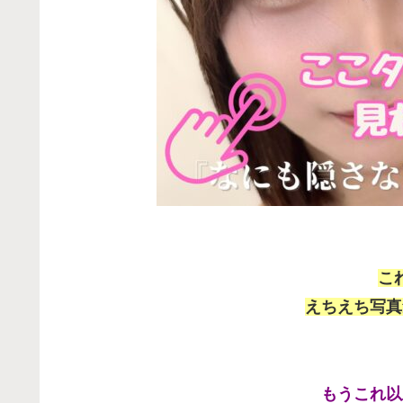
こ
えちえち写真
もうこれ以