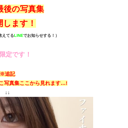
最後の写真集
開します！
教えてる
LINE
でお知らせする！
）
間限定です！
※追記
こ写真集ここから見れます…!
↓↓