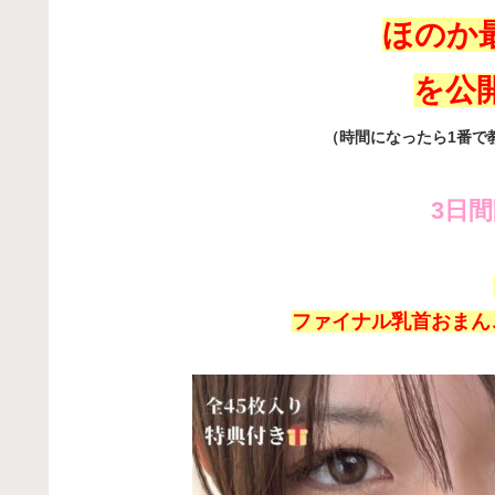
ほのか
を公
（
時間になったら1番で
3日
ファイナル乳首おまん