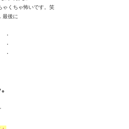
めちゃくちゃ怖いです。笑
4. 最後に
・
・
・
い。
ど
と」