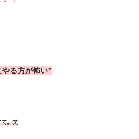
にやる方が怖い”
てて。笑