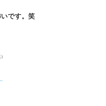
怖いです。笑
笑）
ん。